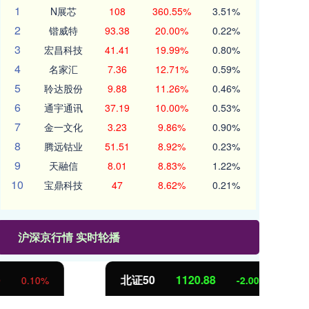
1
N展芯
108
360.55%
3.51%
2
锴威特
93.38
20.00%
0.22%
3
宏昌科技
41.41
19.99%
0.80%
4
名家汇
7.36
12.71%
0.59%
5
聆达股份
9.88
11.26%
0.46%
6
通宇通讯
37.19
10.00%
0.53%
7
金一文化
3.23
9.86%
0.90%
8
腾远钴业
51.51
8.92%
0.23%
9
天融信
8.01
8.83%
1.22%
10
宝鼎科技
47
8.62%
0.21%
沪深京行情 实时轮播
北证50
1120.88
创
-2.00
-0.18%