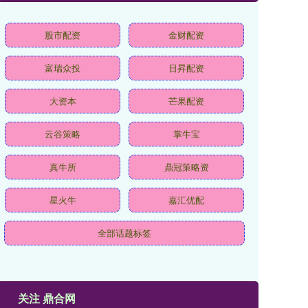
股市配资
金财配资
富瑞众投
日昇配资
大资本
芒果配资
云谷策略
掌牛宝
真牛所
鼎冠策略资
星火牛
嘉汇优配
全部话题标签
关注 鼎合网