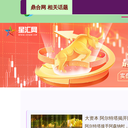
鼎合网 相关话题
大资本 阿尔特塔揭开
阿尔特塔接手阿森纳时