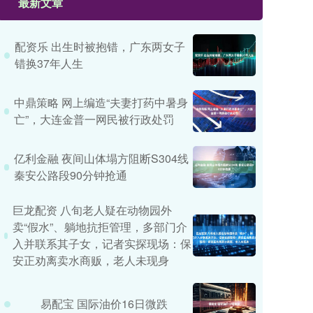
最新文章
配资乐 出生时被抱错，广东两女子
错换37年人生
中鼎策略 网上编造“夫妻打药中暑身
亡”，大连金普一网民被行政处罚
亿利金融 夜间山体塌方阻断S304线
秦安公路段90分钟抢通
巨龙配资 八旬老人疑在动物园外
卖“假水”、躺地抗拒管理，多部门介
入并联系其子女，记者实探现场：保
安正劝离卖水商贩，老人未现身
易配宝 国际油价16日微跌