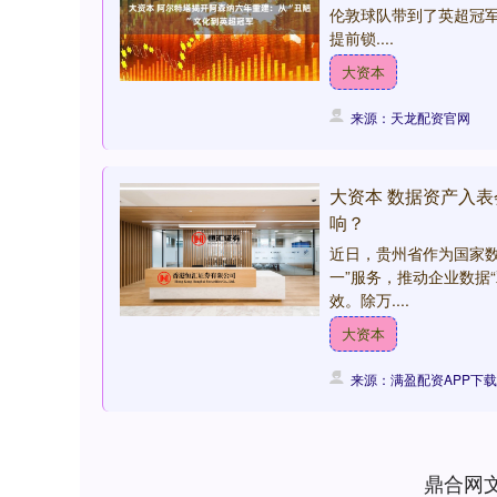
伦敦球队带到了英超冠军
提前锁....
大资本
来源：天龙配资官网
大资本 数据资产入
响？
近日，贵州省作为国家
一”服务，推动企业数据
效。除万....
大资本
来源：满盈配资APP下载
深证成指
14152.78
87
-0.10%
42.66
0.
鼎合网