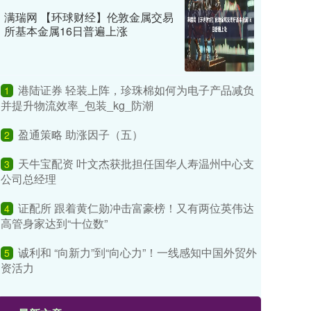
满瑞网 【环球财经】伦敦金属交易
所基本金属16日普遍上涨
港陆证券 轻装上阵，珍珠棉如何为电子产品减负
1
并提升物流效率_包装_kg_防潮
盈通策略 助涨因子（五）
2
天牛宝配资 叶文杰获批担任国华人寿温州中心支
3
公司总经理
证配所 跟着黄仁勋冲击富豪榜！又有两位英伟达
4
高管身家达到“十位数”
诚利和 “向新力”到“向心力”！一线感知中国外贸外
5
资活力