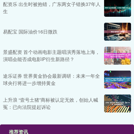
配资乐 出生时被抱错，广东两女子错换37年人
生
易配宝 国际油价16日微跌
景盛配资 首个动画电影主题唱演秀落地上海，
演唱会能否成电影IP衍生新路径？
途乐证券 世界黄金协会最新调研：未来一年全
球央行将进一步增持黄金
上升浪 “壹号土猪”商标被认定无效，创始人喊
冤：已向法院提起诉讼
推荐资讯