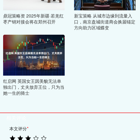
鼎冠策略资 2025年新疆·若羌红
新宝策略 从城市边缘到流量入
枣产销对接会将在郑州召开
口，南京盘城街道商会换届锚定
方向助力区域蝶变
红启网 英国女王因美貌无法单
独出门，丈夫放弃王位，只为当
她一生的骑士
相关评论
本文评分
*