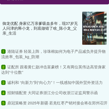
御龙优配 身家亿万亲爹吸血多年，现37岁无
人问津的释小龙，到底做错了啥_陈小龙_父
亲_生活
港陆证券 轻装上阵，珍珠棉如何为电子产品减负并提升物
1
流效率_包装_kg_防潮
证配所 跟着黄仁勋冲击富豪榜！又有两位英伟达高管身家
2
达到“十位数”
诚利和 “向新力”到“向心力”！一线感知中国外贸外资活力
3
招财猫配资 大同证券浙江分公司收浙江证监局警示函
4
鼎冠策略资 2025年新疆·若羌红枣产销对接会将在郑州召开
5