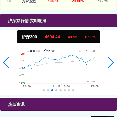
10
方邦股份
146.16
20.00%
7.68%
沪深京行情 实时轮播
.44
北证50
1134.
43.13
0.93%
热点资讯