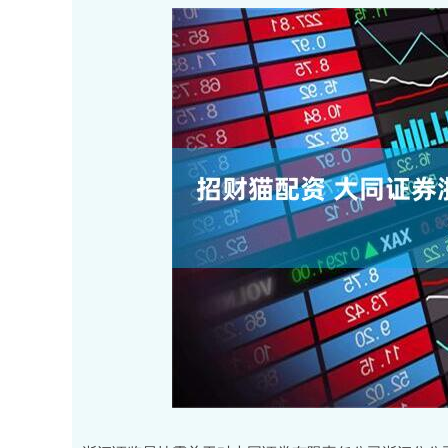
沪深300
4694.44
0.89
1.42%
43.13
0.9