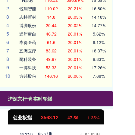
N展芯
116.52
396.89%
79.39%
2
锐翔智能
110.02
20.21%
16.80%
3
志特新材
14.8
20.03%
14.18%
4
博腾股份
20.44
20.02%
14.77%
5
近岸蛋白
46.72
20.01%
5.62%
6
毕得医药
61.6
20.01%
6.12%
7
五洲医疗
83.62
20.01%
18.37%
8
耐科装备
49.67
20.01%
6.83%
9
一博科技
53.33
20.01%
17.26%
10
方邦股份
146.16
20.00%
7.68%
沪深京行情 实时轮播
创业板指
3563.12
基
47.56
1.35%