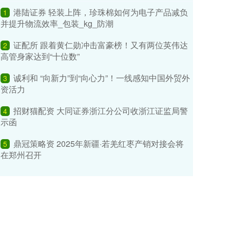
港陆证券 轻装上阵，珍珠棉如何为电子产品减负
1
并提升物流效率_包装_kg_防潮
证配所 跟着黄仁勋冲击富豪榜！又有两位英伟达
2
高管身家达到“十位数”
诚利和 “向新力”到“向心力”！一线感知中国外贸外
3
资活力
招财猫配资 大同证券浙江分公司收浙江证监局警
4
示函
鼎冠策略资 2025年新疆·若羌红枣产销对接会将
5
在郑州召开