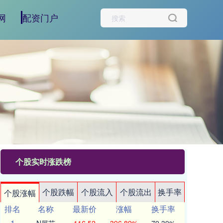
网
配资门户
个股实时涨跌榜
个股跌幅
个股流入
个股流出
换手率
个股涨幅
排名
名称
最新价
涨幅
换手率
1