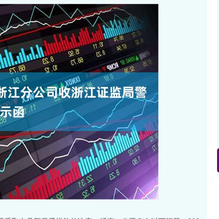
北证50
1134.24
3%
11.37
1.01%