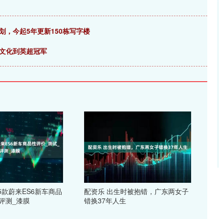
划，今起5年更新150栋写字楼
”文化到英超冠军
25款蔚来ES6新车商品
配资乐 出生时被抱错，广东两女子
评测_漆膜
错换37年人生